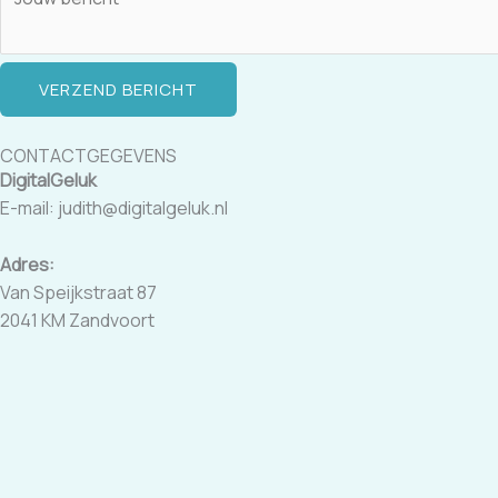
a
m
o
VERZEND BERICHT
f
b
e
CONTACTGEGEVENS
r
DigitalGeluk
i
E-mail: judith@digitalgeluk.nl
c
h
Adres:
t
Van Speijkstraat 87
2041 KM Zandvoort