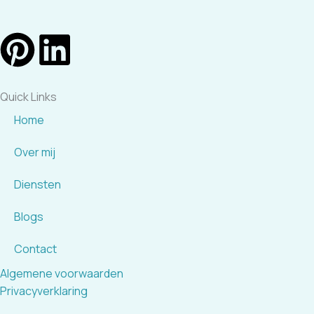
P
L
i
i
Quick Links
n
n
Home
t
k
Over mij
e
e
Diensten
r
d
Blogs
e
i
Contact
Algemene voorwaarden
s
n
Privacyverklaring